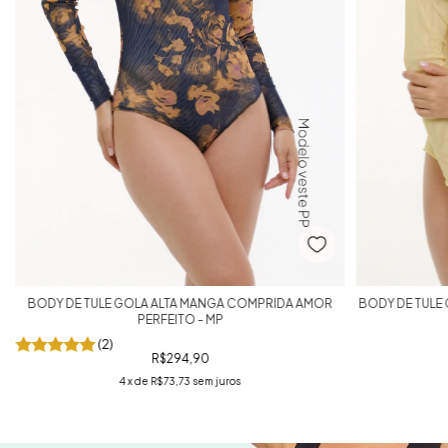
BODY DE TULE GOLA ALTA MANGA COMPRIDA AMOR
BODY DE TULE
PERFEITO - MP
(2)
R$294,90
4
x de
R$73,73
sem juros