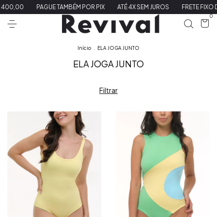
00,00
PAGUE TAMBÉM POR PIX
ATÉ 4X SEM JUROS
FRETE FIXO DE 
0
Início
.
ELA JOGA JUNTO
ELA JOGA JUNTO
Filtrar