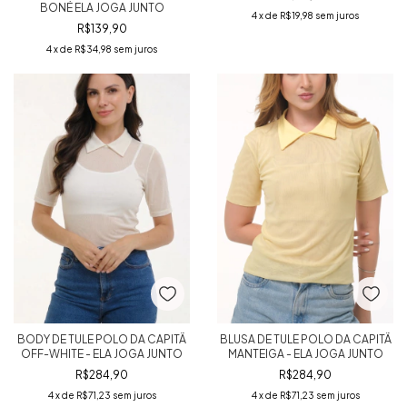
BONÉ ELA JOGA JUNTO
4
x de
R$19,98
sem juros
R$139,90
4
x de
R$34,98
sem juros
BODY DE TULE POLO DA CAPITÃ
BLUSA DE TULE POLO DA CAPITÃ
OFF-WHITE - ELA JOGA JUNTO
MANTEIGA - ELA JOGA JUNTO
R$284,90
R$284,90
4
x de
R$71,23
sem juros
4
x de
R$71,23
sem juros