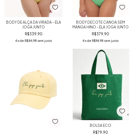
BODY DE ALÇA DA VIRADA - ELA
BODY DECOTE CANOA SEM
JOGA JUNTO
MANGA HINO - ELA JOGA JUNTO
R$339,90
R$379,90
4
x de
R$84,98
sem juros
4
x de
R$94,98
sem juros
BOLSA ECO
R$79,90