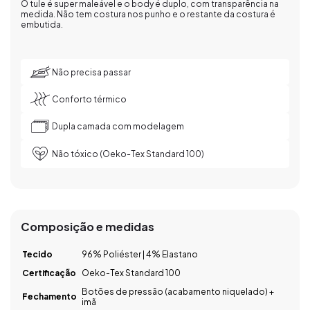
O tule é super maleável e o body é duplo, com transparência na
medida. Não tem costura nos punho e o restante da costura é
embutida.
Não precisa passar
Conforto térmico
Dupla camada com modelagem
Não tóxico (Oeko-Tex Standard 100)
Composição e medidas
Tecido
96% Poliéster | 4% Elastano
Certificação
Oeko-Tex Standard 100
Botões de pressão (acabamento niquelado) +
Fechamento
imã