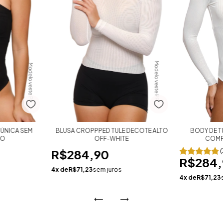
 ÚNICA SEM
BLUSA CROPPPED TULE DECOTE ALTO
BODY DE T
TO
OFF-WHITE
COMP
R$284,90
(
R$284,
4
x de
R$71,23
sem juros
4
x de
R$71,23