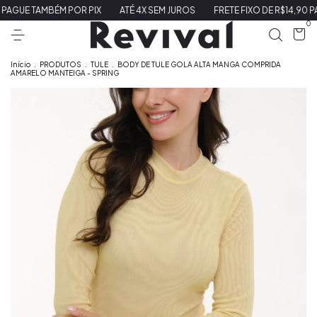
TAMBÉM POR PIX
ATÉ 4X SEM JUROS
FRETE FIXO DE R$14,90 PARA SUL
0
Início
.
PRODUTOS
.
TULE
.
BODY DE TULE GOLA ALTA MANGA COMPRIDA
AMARELO MANTEIGA - SPRING