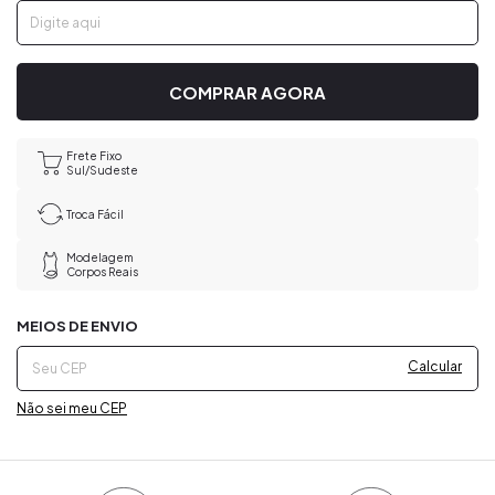
Frete Fixo
Sul/Sudeste
Troca Fácil
Modelagem
Corpos Reais
Alterar CEP
Entregas para o CEP:
MEIOS DE ENVIO
Calcular
Não sei meu CEP