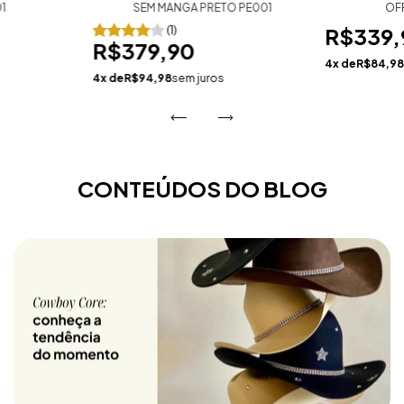
1
SEM MANGA PRETO PE001
OF
(1)
R$339,
R$379,90
4
x de
R$84,9
4
x de
R$94,98
sem juros
CONTEÚDOS DO BLOG