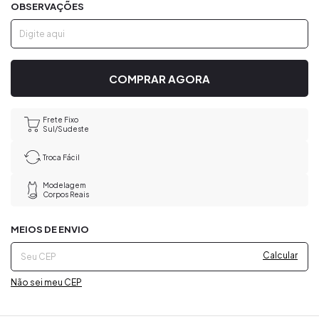
OBSERVAÇÕES
Frete Fixo
Sul/Sudeste
Troca Fácil
Modelagem
Corpos Reais
Alterar CEP
Entregas para o CEP:
MEIOS DE ENVIO
Calcular
Não sei meu CEP