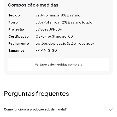
Composição e medidas
Tecido
92% Poliamida | 8% Elastano
Forro
88% Poliamida | 12% Elastano (duplo)
Proteção
UV 50+ / UPF 50+
Certificação
Oeko-Tex Standard 100
Fechamento
Botões de pressão (latão niquelado)
Tamanhos
PP, P, M, G, GG
Ver tabela de medidas completa
Perguntas frequentes
Como funciona a produção sob demanda?