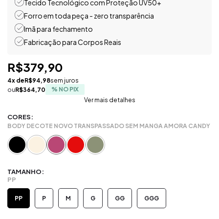
Tecido Tecnológico com Proteção UV50+
Forro em toda peça - zero transparência
Imã para fechamento
Fabricação para Corpos Reais
R$379,90
4
x de
R$94,98
sem juros
R$364,70
Ver mais detalhes
CORES:
BODY DECOTE NOVO TRANSPASSADO SEM MANGA AMORA CANDY
TAMANHO:
PP
PP
P
M
G
GG
GGG