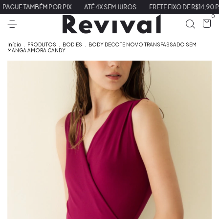
AMBÉM POR PIX
ATÉ 4X SEM JUROS
FRETE FIXO DE R$14,90 PARA SUL 
0
Início
.
PRODUTOS
.
BODIES
.
BODY DECOTE NOVO TRANSPASSADO SEM
MANGA AMORA CANDY