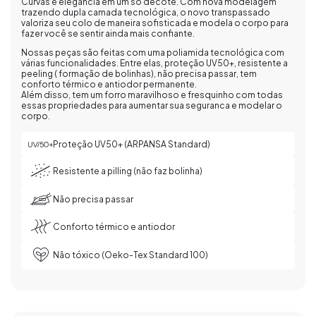
Curvas e elegância em um só decote. Com nova modelagem
trazendo dupla camada tecnológica, o novo transpassado
valoriza seu colo de maneira sofisticada e modela o corpo para
fazer você se sentir ainda mais confiante.
Nossas peças são feitas com uma poliamida tecnológica com
várias funcionalidades. Entre elas, proteção UV50+, resistente a
peeling ( formação de bolinhas), não precisa passar, tem
conforto térmico e antiodor permanente.
Além disso, tem um forro maravilhoso e fresquinho com todas
essas propriedades para aumentar sua seguranca e modelar o
corpo.
Proteção UV50+ (ARPANSA Standard)
Resistente a pilling (não faz bolinha)
Não precisa passar
Conforto térmico e antiodor
Não tóxico (Oeko-Tex Standard 100)